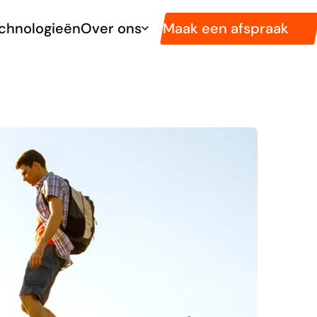
Maak een afspraak
chnologieën
Over ons