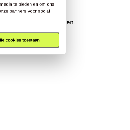
 media te bieden en om ons
onze partners voor social
 jouw voeten nodig hebben.
lle cookies toestaan
n we je