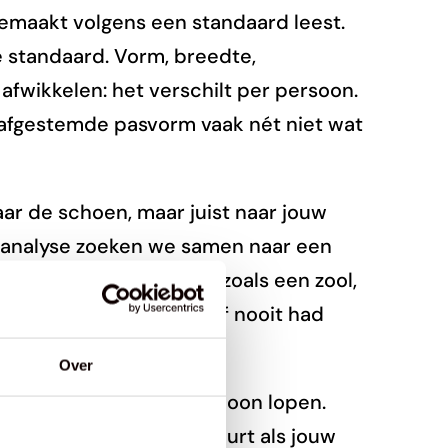
maakt volgens een standaard leest.
e standaard. Vorm, breedte,
afwikkelen: het verschilt per persoon.
afgestemde pasvorm vaak nét niet wat
naar de schoen, maar juist naar jouw
 analyse zoeken we samen naar een
 een kleine aanpassing zoals een zool,
en te kiezen die je zelf nooit had
Over
n meer. Geen blaren. Gewoon lopen.
 luxe. Dat is wat er gebeurt als jouw