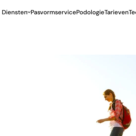
Diensten
Pasvormservice
Podologie
Tarieven
Te
 op
 het
nen loop je