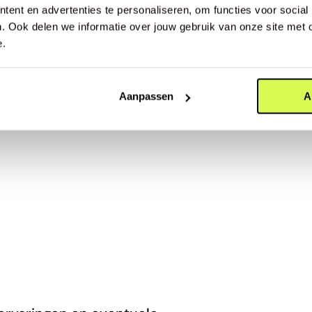
ent en advertenties te personaliseren, om functies voor social
wandelschoen écht bij je past.
. Ook delen we informatie over jouw gebruik van onze site met 
e.
Maak een afspraak en ontdek wat
Aanpassen
A
Maak een afspraak
Zo helpe