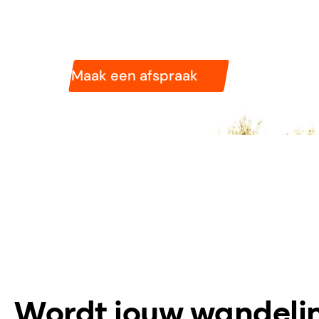
weer comfortabel, stabiel en met plezi
na kilometer.
Maak een afspraak
Wordt jouw wandelin