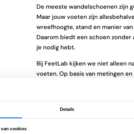
De meeste wandelschoenen zijn ge
Maar jouw voeten zijn allesbehalv
wreefhoogte, stand en manier van 
Daarom biedt een schoen zonder 
je nodig hebt.
Bij FeetLab kijken we niet alleen 
voeten. Op basis van metingen en
model dat echt aansluit. Soms met
soms door simpelweg de juiste scho
gepakt.
Details
Stel je eens voor: geen tintelinge
 van cookies
Kilometer na kilometer. Dat is geen