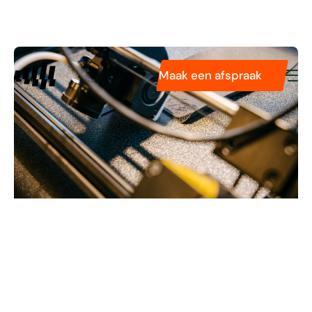
Diensten
Pasvormservice
Podologie
Maak een afspraak
Tarieven
Technologieën
Over ons
Verhalen van
vakmanschap
.