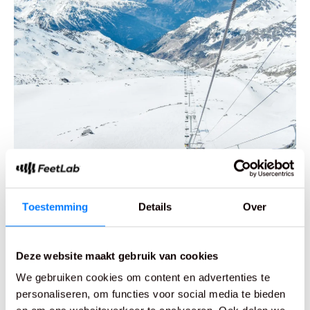
Toestemming
Details
Over
25 augustus 2025
5 sneeuwzekere skigebieden (en
Deze website maakt gebruik van cookies
hoeveel sneeuw je echt nodig
We gebruiken cookies om content en advertenties te
hebt)
personaliseren, om functies voor social media te bieden