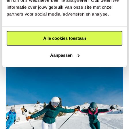
en om ons websiteverkeer te analyseren. Ook delen we
Hoeveel sneeuw heb je eigenlijk nodig om te
informatie over jouw gebruik van onze site met onze
skiën?
partners voor social media, adverteren en analyse.
Lees meer
Skischoenen
Alle cookies toestaan
Aanpassen