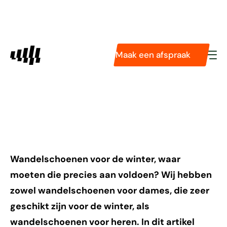
Diensten
Pasvormservice
Podologie
Wat zijn de beste
Maak een afspraak
Tarieven
Technologieën
wandelschoenen voor
Over ons
de winter?
Wandelschoenen voor de winter, waar
moeten die precies aan voldoen? Wij hebben
zowel wandelschoenen voor dames, die zeer
geschikt zijn voor de winter, als
wandelschoenen voor heren. In dit artikel