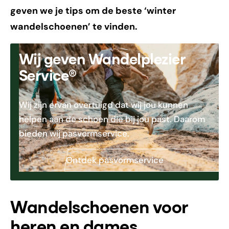
geven we je tips om de beste ‘winter
wandelschoenen’ te vinden.
Wij geven Wandelplezier
Service®
Wij zijn ervan overtuigd dat wij jou kunnen
helpen aan de schoen die bij jou past. Daarom
bieden wij pasvormservice.
Ontdek pasvormservice
Wandelschoenen voor
heren en dames